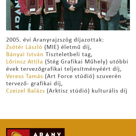
2005. évi Aranyrajzszög díjazottak:
Zsótér László
(MIE) életmű díj,
Bányai István
Tiszteletbeli tag,
Lőrincz Attila
(Stég Grafikai Műhely) utóbbi
évek tervezőgrafikai teljesítményéért díj,
Veress Tamás
(Art Force stúdió) szuverén
tervező- grafikai díj,
Czeizel Balázs
(Arktisz stúdió) kulturális díj