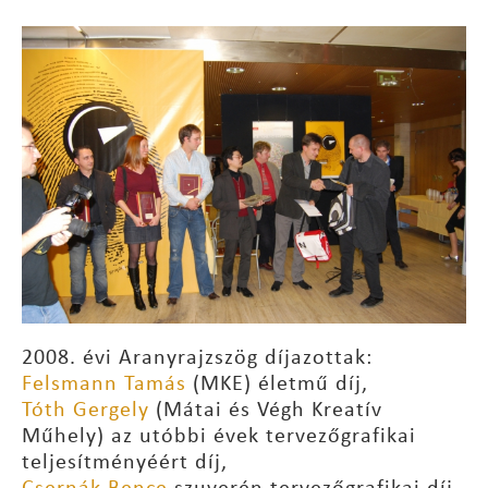
2008. évi Aranyrajzszög díjazottak:
Felsmann Tamás
(MKE) életmű díj,
Tóth Gergely
(Mátai és Végh Kreatív
Műhely) az utóbbi évek tervezőgrafikai
teljesítményéért díj,