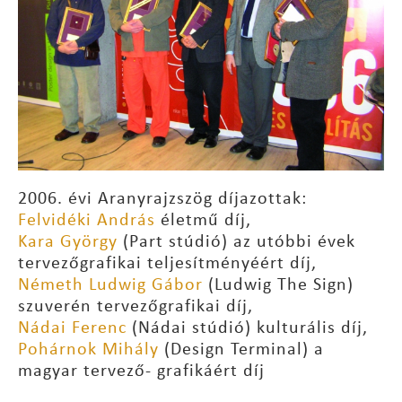
2006. évi Aranyrajzszög díjazottak:
Felvidéki András
életmű díj,
Kara György
(Part stúdió) az utóbbi évek
tervezőgrafikai teljesítményéért díj,
Németh Ludwig Gábor
(Ludwig The Sign)
szuverén tervezőgrafikai díj,
Nádai Ferenc
(Nádai stúdió) kulturális díj,
Pohárnok Mihály
(Design Terminal) a
magyar tervező- grafikáért díj