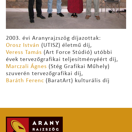
2003. évi Aranyrajzszög díjazottak:
Orosz István
(UTISZ) életmű díj,
Veress Tamás
(Art Force Stúdió) utóbbi
évek tervezőgrafikai teljesítményéért díj,
Marczali Ágnes
(Stég Grafikai Műhely)
szuverén tervezőgrafikai díj,
Baráth Ferenc
(BaratArt) kulturális díj