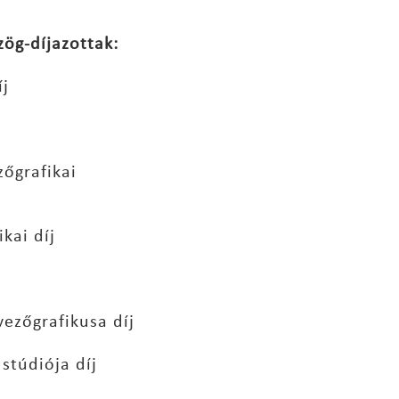
zög-díjazottak:
j
zőgrafikai
kai díj
vezőgrafikusa díj
 stúdiója díj