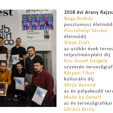
2018 évi Arany Rajzs
Nagy András
posztumusz életműdí
Pinczehelyi Sándor
életműdíj
Vidák Zsolt
az utóbbi évek terve
teljesítményéért díj
Kiss József Gergely
szuverén tervezőgrafi
Kárpáti Tibor
kulturális díj
Vörös Botond
az év pályakezdő ter
Made by Zwoelf
az év tervezőgrafikai
Lőrincz Attila